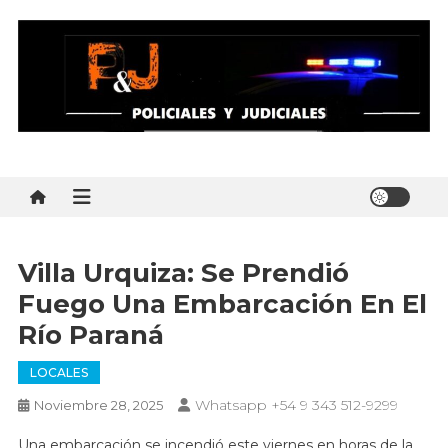
Skip
to
content
Policial y Judiciales
Policial y Judiciales – Noticias al instante
Villa Urquiza: Se Prendió
Fuego Una Embarcación En El
Río Paraná
LOCALES
Whatsapp +54 9 343 512-9299
Noviembre 28, 2025
Una embarcación se incendió este viernes en horas de la