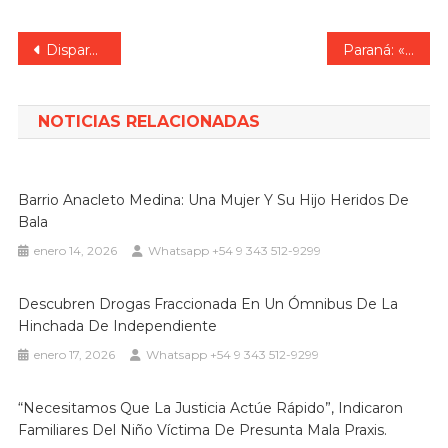
Navegación
Dispararon contra un auto en Paraná y amenazaron de muerte a la familia del damnificado
Paraná: «roba cables» detenido
de
entradas
NOTICIAS RELACIONADAS
Barrio Anacleto Medina: Una Mujer Y Su Hijo Heridos De
Bala
enero 14, 2026
Whatsapp +54 9 343 512-9299
Descubren Drogas Fraccionada En Un Ómnibus De La
Hinchada De Independiente
enero 17, 2026
Whatsapp +54 9 343 512-9299
“Necesitamos Que La Justicia Actúe Rápido”, Indicaron
Familiares Del Niño Víctima De Presunta Mala Praxis.