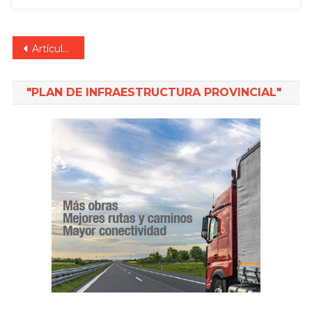
Navegación
Artículos antiguos
de
"PLAN DE INFRAESTRUCTURA PROVINCIAL"
entradas