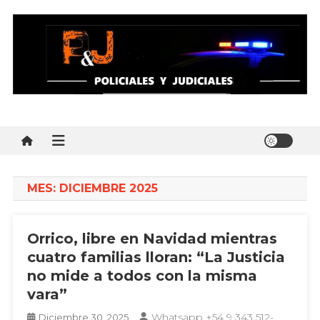
Skip
to
content
Policial y Judiciales
Policial y Judiciales – Noticias al instante
MES:
DICIEMBRE 2025
Orrico, libre en Navidad mientras
cuatro familias lloran: “La Justicia
no mide a todos con la misma
vara”
Whatsapp +54 9 343 512-
Diciembre 30, 2025