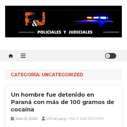
Skip
to
content
Policial y Judiciales
Policial y Judiciales – Noticias al instante
CATEGORÍA:
UNCATEGORIZED
Un hombre fue detenido en
Paraná con más de 100 gramos de
cocaína
Whatsapp +54 9 343 512-9299
Julio 8, 2026