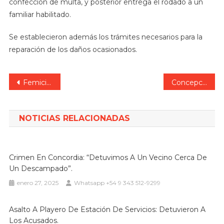
confección de multa, y posterior entrega el rodado a un
familiar habilitado.
Se establecieron además los trámites necesarios para la
reparación de los daños ocasionados.
Navegación
Femicidio de Daiana: la conducta violenta del acusado y las llamadas entre ambos
Concepción del Uruguay: murió un peatón chocado por una moto.
de
entradas
NOTICIAS RELACIONADAS
Crimen En Concordia: “Detuvimos A Un Vecino Cerca De
Un Descampado”.
enero 27, 2025
Whatsapp +54 9 343 512-9299
Asalto A Playero De Estación De Servicios: Detuvieron A
Los Acusados.