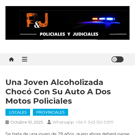
Skip
to
content
Policial y Judiciales
Policial y Judiciales – Noticias al instante
Una Joven Alcoholizada
Chocó Con Su Auto A Dos
Motos Policiales
LOCALES
PROVINCIALES
Whatsapp +54 9 343 512-9299
Octubre 10, 2025
Se trata de una joven de 29 años, quien ahora deberá pagar