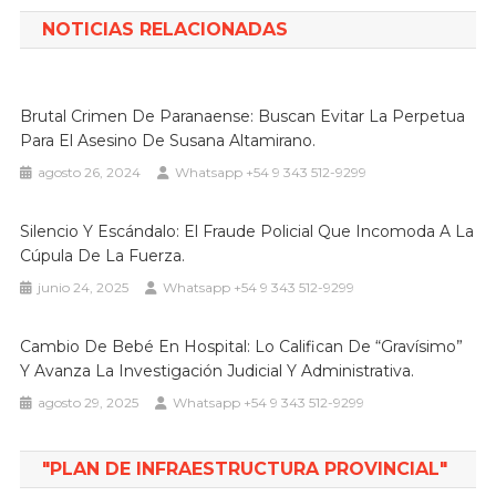
entradas
NOTICIAS RELACIONADAS
Brutal Crimen De Paranaense: Buscan Evitar La Perpetua
Para El Asesino De Susana Altamirano.
agosto 26, 2024
Whatsapp +54 9 343 512-9299
Silencio Y Escándalo: El Fraude Policial Que Incomoda A La
Cúpula De La Fuerza.
junio 24, 2025
Whatsapp +54 9 343 512-9299
Cambio De Bebé En Hospital: Lo Califican De “gravísimo”
Y Avanza La Investigación Judicial Y Administrativa.
agosto 29, 2025
Whatsapp +54 9 343 512-9299
"PLAN DE INFRAESTRUCTURA PROVINCIAL"