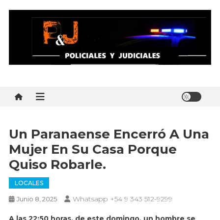
Skip
to
content
Policial y Judiciales
Policial y Judiciales – Noticias al instante
Un Paranaense Encerró A Una
Mujer En Su Casa Porque
Quiso Robarle.
LOCALES
Whatsapp +54 9 343 512-9299
Junio 8, 2025
A las 22:50 horas, de este domingo, un hombre se