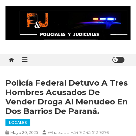
Skip
to
content
Policial y Judiciales
Policial y Judiciales – Noticias al instante
Policía Federal Detuvo A Tres
Hombres Acusados De
Vender Droga Al Menudeo En
Dos Barrios De Paraná.
LOCALES
Whatsapp +54 9 343 512-9299
Mayo 20, 2025