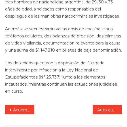
tres hombres de nacionalidad argentina, de 29, 30 y 33
años de edad, sindicados como responsables del
despliegue de las maniobras narcocriminales investigadas.
Además, se secuestraron varias dosis de cocaína, cinco
teléfonos celulares, dos balanzas de precisión, dos cámaras
de video vigilancia, documentación relevante para la causa
y una suma de $1.147.810 en billetes de baja denominación.
Los detenidos quedaron a disposición del Juzgado
interviniente por infracción a la Ley Nacional de
Estupefacientes (N° 23.737), junto a los elementos
incautados, mientras continúan las actuaciones judiciales
en curso.
Navegación
Acuerdan adherir a la Ley Olimpia y prevenir la violencia de género digital.
Auto quedó destruido tras chocar violentamente contra un árbol en Paraná.
de