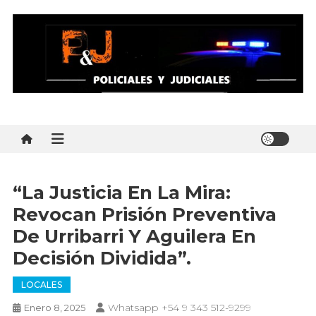
Skip
to
content
Policial y Judiciales
Policial y Judiciales – Noticias al instante
“La Justicia En La Mira:
Revocan Prisión Preventiva
De Urribarri Y Aguilera En
Decisión Dividida”.
LOCALES
Whatsapp +54 9 343 512-9299
Enero 8, 2025