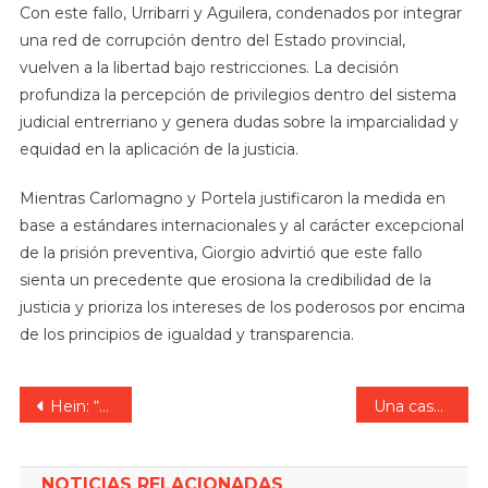
Con este fallo, Urribarri y Aguilera, condenados por integrar
una red de corrupción dentro del Estado provincial,
vuelven a la libertad bajo restricciones. La decisión
profundiza la percepción de privilegios dentro del sistema
judicial entrerriano y genera dudas sobre la imparcialidad y
equidad en la aplicación de la justicia.
Mientras Carlomagno y Portela justificaron la medida en
base a estándares internacionales y al carácter excepcional
de la prisión preventiva, Giorgio advirtió que este fallo
sienta un precedente que erosiona la credibilidad de la
justicia y prioriza los intereses de los poderosos por encima
de los principios de igualdad y transparencia.
Navegación
Hein: “Trabajaremos con APAdeA Paraná para mejorar la calidad de vida de las personas autistas, ahora y para el futuro”.
Una casa fue incendiada en barrio El Sol: habría sido intencional.
de
NOTICIAS RELACIONADAS