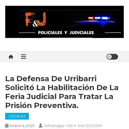
Skip
to
content
Policial y Judiciales
Policial y Judiciales – Noticias al instante
La Defensa De Urribarri
Solicitó La Habilitación De La
Feria Judicial Para Tratar La
Prisión Preventiva.
LOCALES
Whatsapp +54 9 343 512-9299
Enero 4, 2025