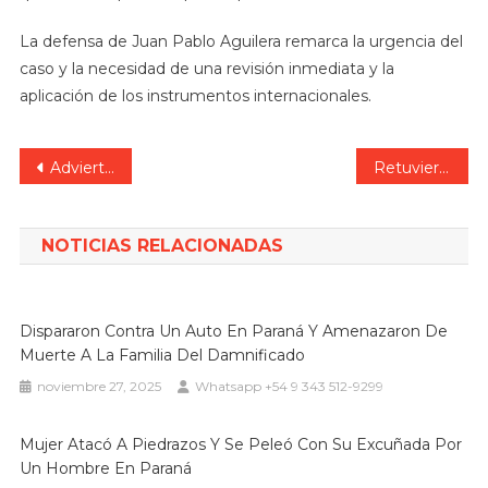
La defensa de Juan Pablo Aguilera remarca la urgencia del
caso y la necesidad de una revisión inmediata y la
aplicación de los instrumentos internacionales.
Navegación
Advierten sobre estafa con presunta vacunación contra el dengue.
Retuvieron la moto al sujeto que atropelló a inspector de Tránsito en Paraná
de
entradas
NOTICIAS RELACIONADAS
Dispararon Contra Un Auto En Paraná Y Amenazaron De
Muerte A La Familia Del Damnificado
noviembre 27, 2025
Whatsapp +54 9 343 512-9299
Mujer Atacó A Piedrazos Y Se Peleó Con Su Excuñada Por
Un Hombre En Paraná