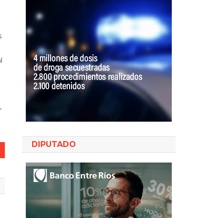
s
l
,
DIPUTADO
o