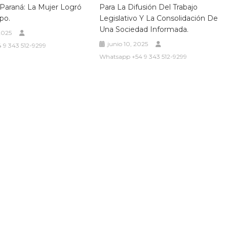
Paraná: La Mujer Logró
Para La Difusión Del Trabajo
po.
Legislativo Y La Consolidación De
Una Sociedad Informada.
 2025
junio 10, 2025
 9 343 512-9299
Whatsapp +54 9 343 512-9299