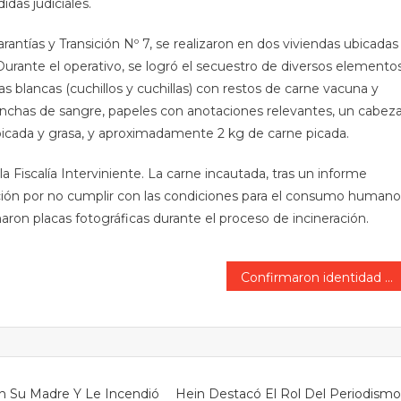
idas judiciales.
antías y Transición Nº 7, se realizaron en dos viviendas ubicadas
. Durante el operativo, se logró el secuestro de diversos elemento
as blancas (cuchillos y cuchillas) con restos de carne vacuna y
anchas de sangre, papeles con anotaciones relevantes, un cabeza
picada y grasa, y aproximadamente 2 kg de carne picada.
a Fiscalía Interviniente. La carne incautada, tras un informe
ción por no cumplir con las condiciones para el consumo humano
maron placas fotográficas durante el proceso de incineración.
Confirmaron identidad del fallecido al volcar una camioneta: cinco heridos graves.
n Su Madre Y Le Incendió
Hein Destacó El Rol Del Periodism