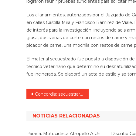
lograron reunir pruebas suficientes para solicitar med
Los allanamientos, autorizados por el Juzgado de Gar
en calles Castilla Mira y Francisco Ramírez de Viale
de interés para la investigación, incluyendo seis arm
grasa, dos sierras de corte con restos de carne y m
picador de carne, una mochila con restos de carne 
El material secuestrado fue puesto a disposición de l
técnico veterinario que determinó su desnaturaliza
fue incinerada. Se elaboró un acta de estilo y se to
Navegación
Concordia: secuestraron 300 dosis de cocaína, un arma de fuego y más de $800.000.
de
entradas
NOTICIAS RELACIONADAS
Paraná: Motociclista Atropelló A Un
Discutió Co