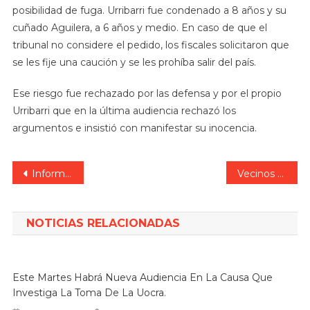
posibilidad de fuga. Urribarri fue condenado a 8 años y su
cuñado Aguilera, a 6 años y medio. En caso de que el
tribunal no considere el pedido, los fiscales solicitaron que
se les fije una caución y se les prohíba salir del país.
Ese riesgo fue rechazado por las defensa y por el propio
Urribarri que en la última audiencia rechazó los
argumentos e insistió con manifestar su inocencia.
Navegación
Informe oficial del Cuerpo Médico Forense oculta la gravedad de la situación en la Morgue de Oro Verde y minimiza, que uno de los médicos tuvo una arritmia, y quedo afectado con neumonitis química.
Vecinos destrozaron casa y funeraria de “supuesto abusador”: “Fue una equivocación”.
de
entradas
NOTICIAS RELACIONADAS
Este Martes Habrá Nueva Audiencia En La Causa Que
Investiga La Toma De La Uocra.