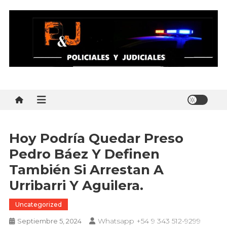
Skip
to
content
Policial y Judiciales
Policial y Judiciales – Noticias al instante
Hoy Podría Quedar Preso
Pedro Báez Y Definen
También Si Arrestan A
Urribarri Y Aguilera.
Uncategorized
Whatsapp +54 9 343 512-9299
Septiembre 5, 2024