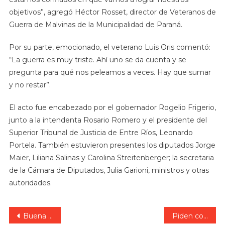
objetivos”, agregó Héctor Rosset, director de Veteranos de
Guerra de Malvinas de la Municipalidad de Paraná.
Por su parte, emocionado, el veterano Luis Oris comentó:
“La guerra es muy triste. Ahí uno se da cuenta y se
pregunta para qué nos peleamos a veces. Hay que sumar
y no restar”.
El acto fue encabezado por el gobernador Rogelio Frigerio,
junto a la intendenta Rosario Romero y el presidente del
Superior Tribunal de Justicia de Entre Ríos, Leonardo
Portela. También estuvieron presentes los diputados Jorge
Maier, Liliana Salinas y Carolina Streitenberger; la secretaria
de la Cámara de Diputados, Julia Garioni, ministros y otras
autoridades.
Navegación
Buena noticia: apareció con vida el joven entrerriano que era buscado en Santa Fe.
Piden colaboración para hallar a joven desaparecida en Paraná.