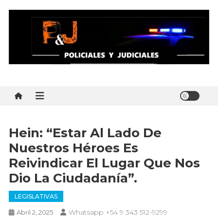
Skip
to
content
Policial y Judiciales
Policial y Judiciales – Noticias al instante
Hein: “Estar Al Lado De
Nuestros Héroes Es
Reivindicar El Lugar Que Nos
Dio La Ciudadanía”.
LEGISLATIVAS
Whatsapp +54 9 343 512-9299
Abril 2, 2025