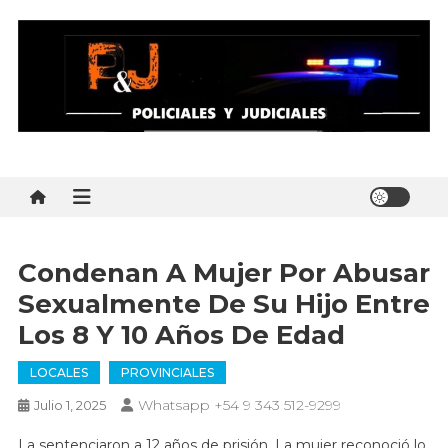
Skip
to
content
Policial y Judiciales
Policial y Judiciales – Noticias al instante
Condenan A Mujer Por Abusar
Sexualmente De Su Hijo Entre
Los 8 Y 10 Años De Edad
LOCALES
PROVINCIALES
Whatsapp +54 9 343 512-9299
Julio 1, 2025
La sentenciaron a 12 años de prisión. La mujer reconoció lo