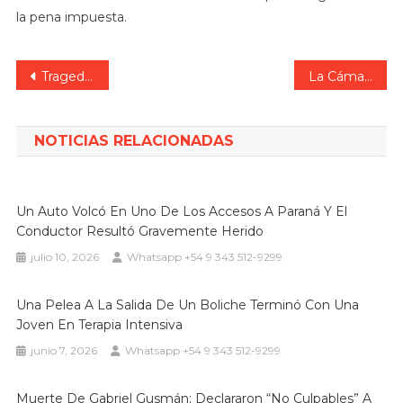
la pena impuesta.
Navegación
Tragedia en la Ruta 39: un hombre murió en un choque múltiple y dos personas resultaron heridas
La Cámara baja aprobó el proyecto que modifica la Ley de Juicio por Jurados
de
entradas
NOTICIAS RELACIONADAS
Un Auto Volcó En Uno De Los Accesos A Paraná Y El
Conductor Resultó Gravemente Herido
julio 10, 2026
Whatsapp +54 9 343 512-9299
Una Pelea A La Salida De Un Boliche Terminó Con Una
Joven En Terapia Intensiva
junio 7, 2026
Whatsapp +54 9 343 512-9299
Muerte De Gabriel Gusmán: Declararon “no Culpables” A