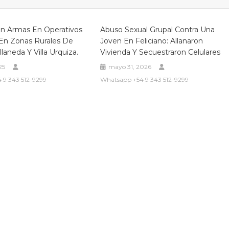
on Armas En Operativos
Abuso Sexual Grupal Contra Una
 En Zonas Rurales De
Joven En Feliciano: Allanaron
laneda Y Villa Urquiza.
Vivienda Y Secuestraron Celulares
25
mayo 31, 2026
 9 343 512-9299
Whatsapp +54 9 343 512-9299