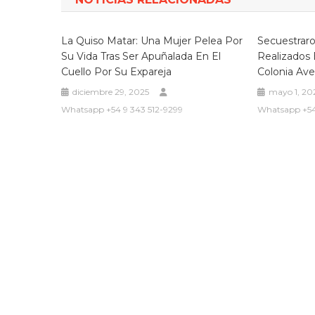
entradas
La Quiso Matar: Una Mujer Pelea Por
Secuestrar
Su Vida Tras Ser Apuñalada En El
Realizados
Cuello Por Su Expareja
Colonia Avel
diciembre 29, 2025
mayo 1, 20
Whatsapp +54 9 343 512-9299
Whatsapp +54