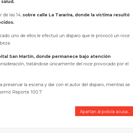
salud.
 de las 14,
sobre calle La Tararira, donde la víctima resultó
cidos.
cado uno de ellos le efectuó un disparo que le provocó un roce
abeza.
spital San Martín, donde permanece bajo atención
nsideración, tratándose únicamente del roce provocado por el
ara preservar la escena y dar con el autor del disparo, mientras se
informó Reporte 100.7
Apartan al policía acusado de agredir a su pareja: entregó su arma y tiene medidas restrictivas