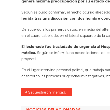
genera máxima preocupación por su estado de 
Según se pudo confirmar, el hecho ocurrió alrededor
herida tras una discusión con dos hombre cono
De acuerdo a los primeros datos, en medio del alter
en el cuero cabelludo, en el lateral izquierdo de la c
El lesionado fue trasladado de urgencia al Ho
médica.
Según se informó, no posee lesiones de co
proyectil.
En el lugar intervino personal policial, que trabaja p
desarrollan las primeras diligencias investigativas, 
Navegación
Secuestraron mercadería valuada en $30 millones en el Puesto del Túnel Subfluvial
de
NOTICIAS RELACIONADAS