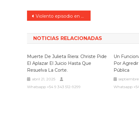
Navegación
Violento episodio en Diamante: intento de homicidio, persecución y tres personas demoradas
de
entradas
NOTICIAS RELACIONADAS
Muerte De Julieta Riera: Christe Pide
Un Funciona
El Aplazar El Juicio Hasta Que
Por Agredir
Resuelva La Corte.
Pública
abril 21, 2025
septiembre
Whatsapp +54 9 343 512-9299
Whatsapp +54