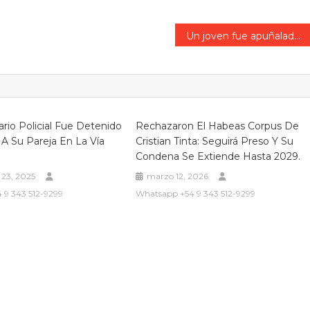
Un joven fue apuñalado tras sufrir un ataque en la Unidad Penal Nº1
rio Policial Fue Detenido
Rechazaron El Habeas Corpus De
 A Su Pareja En La Vía
Cristian Tinta: Seguirá Preso Y Su
Condena Se Extiende Hasta 2029.
 23, 2025
marzo 12, 2026
 9 343 512-9299
Whatsapp +54 9 343 512-9299