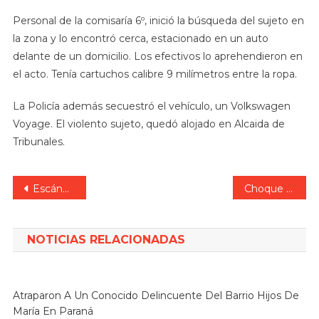
Personal de la comisaría 6º, inició la búsqueda del sujeto en
la zona y lo encontró cerca, estacionado en un auto
delante de un domicilio. Los efectivos lo aprehendieron en
el acto. Tenía cartuchos calibre 9 milímetros entre la ropa.
La Policía además secuestró el vehículo, un Volkswagen
Voyage. El violento sujeto, quedó alojado en Alcaida de
Tribunales.
Navegación
Escándalo de proporciones en La Libertad Avanza en Entre Ríos: afiliaciones fraudulentas, datos de fallecidos y acusaciones de extorsión en Feliciano.
Choque en cadena en San Benito: hospitalizaron a joven y a su abuela de 95 años.
de
entradas
NOTICIAS RELACIONADAS
Atraparon A Un Conocido Delincuente Del Barrio Hijos De
María En Paraná