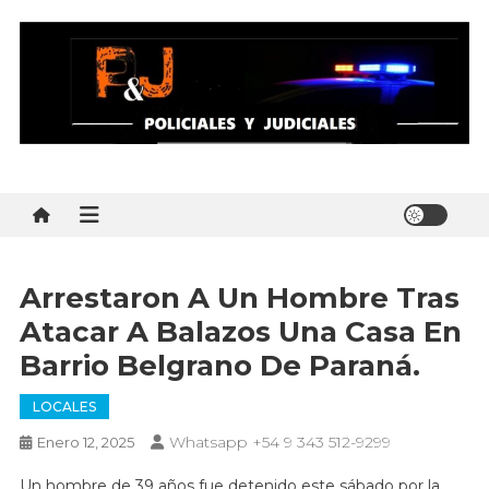
Skip
to
content
Policial y Judiciales
Policial y Judiciales – Noticias al instante
Arrestaron A Un Hombre Tras
Atacar A Balazos Una Casa En
Barrio Belgrano De Paraná.
LOCALES
Whatsapp +54 9 343 512-9299
Enero 12, 2025
Un hombre de 39 años fue detenido este sábado por la